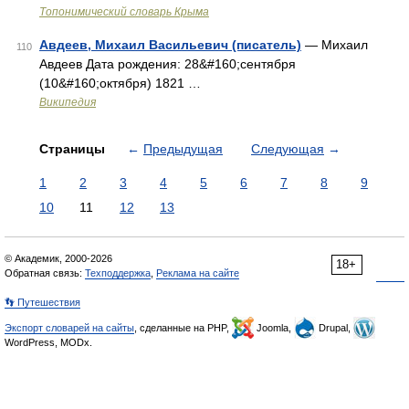
Топонимический словарь Крыма
Авдеев, Михаил Васильевич (писатель)
— Михаил
110
Авдеев Дата рождения: 28&#160;сентября
(10&#160;октября) 1821 …
Википедия
Страницы
←
Предыдущая
Следующая
→
1
2
3
4
5
6
7
8
9
10
11
12
13
© Академик, 2000-2026
18+
Обратная связь:
Техподдержка
,
Реклама на сайте
👣 Путешествия
Экспорт словарей на сайты
, сделанные на PHP,
Joomla,
Drupal,
WordPress, MODx.