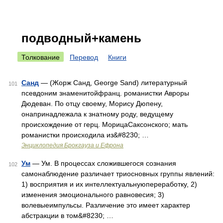
подводный+камень
Толкование
Перевод
Книги
Санд
— (Жорж Санд, George Sand) литературный
101
псевдоним знаменитойфранц. романистки Авроры
Дюдеван. По отцу своему, Морису Дюпену,
онапринадлежала к знатному роду, ведущему
происхождение от герц. МорицаСаксонского; мать
романистки происходила из&#8230; …
Энциклопедия Брокгауза и Ефрона
Ум
— Ум. В процессах сложившегося сознания
102
самонаблюдение различает триосновных группы явлений:
1) восприятия и их интеллектуальнуюпереработку, 2)
изменения эмоционального равновесия; 3)
волевыеимпульсы. Различение это имеет характер
абстракции в том&#8230; …