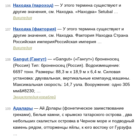
Находка (пароход)
— У этого термина существуют и
106
другие значения, см. Находка. «Находка» Setubal …
Википедия
Находка (фактория)
— У этого термина существуют и
107
другие значения, см. Находка. Фактория Находка Страна
Российская империяРоссийская империя …
Википедия
Gangut (Гангут)
— «Gangut» («Гангут») броненосец
108
(Россия) Тип: броненосец (Россия). Водоизмещение:
6697 тонн. Размеры: 88,3 м х 18,9 м х 6,4 м. Силовая
установка: двухвальная, вертикальные компаунд машины.
Максимальная скорость: 14,7 узла. Вооружение: одно 305
мм&#8230; …
Энциклопедия кораблей
Адалары
— Ай Долары (фонетическое заимствование
109
греками), Белые камни, с крымско татарского острова , два
небольших скалистых островка в Черном море и подводный
камень рядом, отторженцы яйлы, к юго востоку от Гурзуфа
…