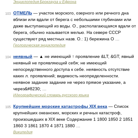
Энциклопедия Брокгауза и Ефрона
ОТМЕЛЬ
— участок морского, озерного или речного дна
103
вблизи или вдали от берега с небольшими глубинами или
даже выступающий из воды. О., располагающаяся вдали от
берега, обычно называется мелью. На севере СССР
существуют ряд местных назв. О.: 1) бережина О …
Геологическая энциклопедия
неявный
— ▲ не имеющий ↑ проявление &LT; &GT; явный
104
неявный не проявляющий себя; не имеющий
непосредственного доступа к себе. неявность отсутствие
каких л. проявлений; видимость неопределенности.
неявное задание задание не через прямое указание, а
через&#8230; …
Идеографический словарь русского языка
Крупнейшие морские катастрофы XIX века
— Список
105
крупнейших океанских, морских и речных катастроф,
произошедших в XIX веке Содержание 1 1800 1850 2 1851
1860 3 1861 1870 4 1871 1880 …
Википедия